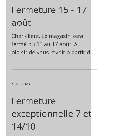
Fermeture 15 - 17
août
Cher client, Le magasin sera
fermé du 15 au 17 août. Au
plaisir de vous revoir à partir du
lundi 19 !
6 oct. 2023
Fermeture
exceptionnelle 7 et
14/10